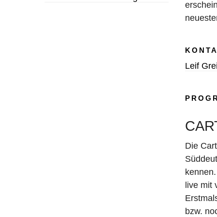
erschei
neueste
KONTA
Leif Gre
PROG
CAR
Die Car
Süddeut
kennen.
live mit
Erstmals
bzw. noc