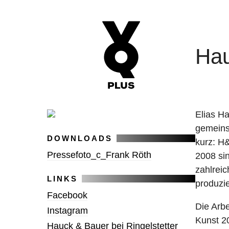
Hau
Elias H
gemeins
DOWNLOADS
kurz: H
Pressefoto_c_Frank Röth
2008 si
zahlrei
LINKS
produzie
Facebook
Die Arb
Instagram
Kunst 20
Hauck & Bauer bei Ringelstetter