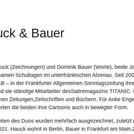
ck & Bauer
auck (Zeichnungen) und Dominik Bauer (Worte), beide Ja
amen Schultagen im unterfränkischen Alzenau. Seit 2003
&B – in der Frankfurter Allgemeinen Sonntagszeitung ihr
nd sie ständige Mitarbeiter desSatiremagazins TITANIC.
chen Zeitungen,Zeitschriften und Büchern. Für Anke En
rten die beiden ihre Cartoons auch in bewegter Form.
eiten des Duos wurden mehrfach ausgezeichnet, zuletz
21. Hauck wohnt in Berlin, Bauer in Frankfurt am Main.